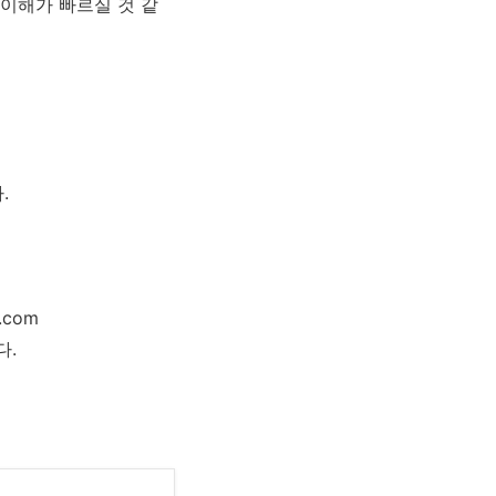
이해가 빠르실 것 같
.
.com
다.
요